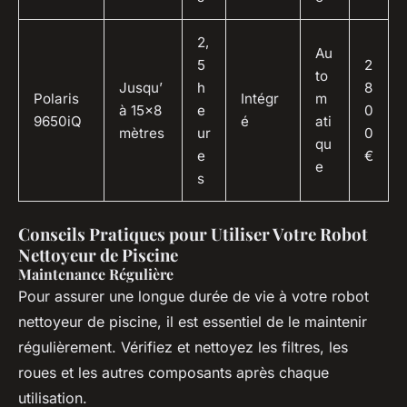
2,
Au
5
2
to
Jusqu’
h
8
Polaris
Intégr
m
à 15×8
e
0
9650iQ
é
ati
mètres
ur
0
qu
e
€
e
s
Conseils Pratiques pour Utiliser Votre Robot
Nettoyeur de Piscine
Maintenance Régulière
Pour assurer une longue durée de vie à votre robot
nettoyeur de piscine, il est essentiel de le maintenir
régulièrement. Vérifiez et nettoyez les filtres, les
roues et les autres composants après chaque
utilisation.