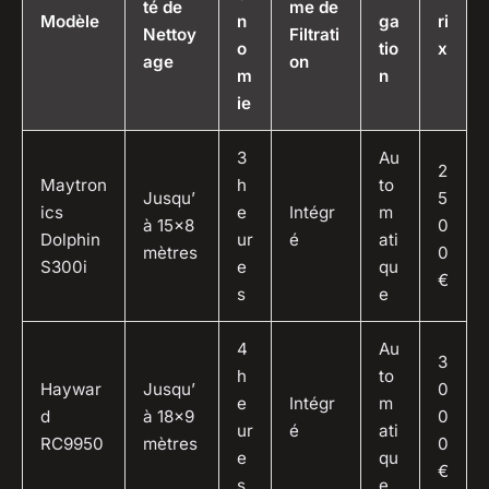
té de
me de
Modèle
n
ga
ri
Nettoy
Filtrati
o
tio
x
age
on
m
n
ie
3
Au
2
Maytron
h
to
Jusqu’
5
ics
e
Intégr
m
à 15×8
0
Dolphin
ur
é
ati
mètres
0
S300i
e
qu
€
s
e
4
Au
3
h
to
Haywar
Jusqu’
0
e
Intégr
m
d
à 18×9
0
ur
é
ati
RC9950
mètres
0
e
qu
€
s
e