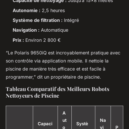
Capacité de nettoyage :
Jusqu’à 15×8 mètres
Autonomie :
2,5 heures
Système de filtration :
Intégré
Navigation :
Automatique
Prix :
Environ 2 800 €
“Le Polaris 9650iQ est incroyablement pratique avec
son contrôle via application mobile. Il nettoie la
piscine de manière très efficace et est facile à
programmer,” dit un propriétaire de piscine.
Tableau Comparatif des Meilleurs Robots
Nettoyeurs de Piscine
A
ut
Na
Capaci
Systè
o
vi
P